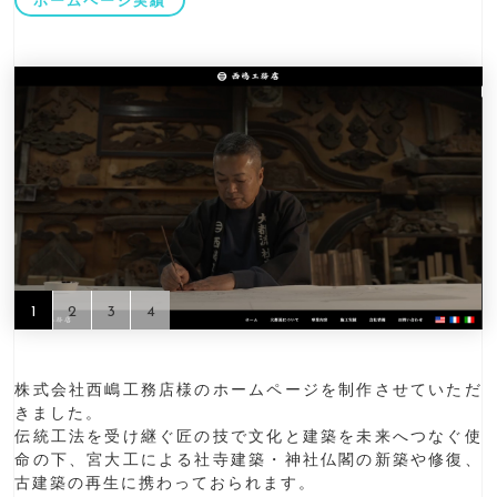
ホームページ実績
1
2
3
4
株式会社西嶋工務店様のホームページを制作させていただ
きました。
伝統工法を受け継ぐ匠の技で文化と建築を未来へつなぐ使
命の下、宮大工による社寺建築・神社仏閣の新築や修復、
古建築の再生に携わっておられます。