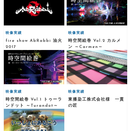
映像実績
映像実績
fire show AbRabbi 油火
時空間絵巻 Vol.2 カルメ
2017
ン ～Carmen～
映像実績
映像実績
時空間絵巻 Vol.1 トゥーラ
東播染工株式会社様 一貫
ンドット ～Turandot～
の匠