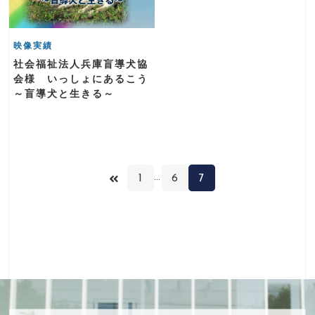
映像実績
社会福祉法人兵庫盲導犬協
会様 いっしょにあるこう
～盲導犬と生きる～
…
1
6
7