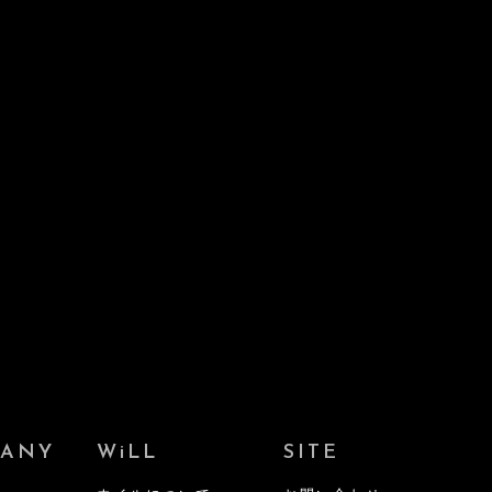
PANY
WiLL
SITE